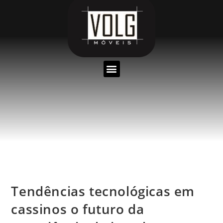
Tendências tecnológicas em
cassinos o futuro da