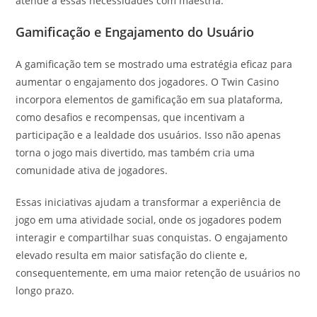
atende a essas necessidades com maestria.
Gamificação e Engajamento do Usuário
A gamificação tem se mostrado uma estratégia eficaz para
aumentar o engajamento dos jogadores. O Twin Casino
incorpora elementos de gamificação em sua plataforma,
como desafios e recompensas, que incentivam a
participação e a lealdade dos usuários. Isso não apenas
torna o jogo mais divertido, mas também cria uma
comunidade ativa de jogadores.
Essas iniciativas ajudam a transformar a experiência de
jogo em uma atividade social, onde os jogadores podem
interagir e compartilhar suas conquistas. O engajamento
elevado resulta em maior satisfação do cliente e,
consequentemente, em uma maior retenção de usuários no
longo prazo.