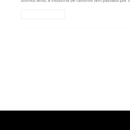
últimos anos, a indústria de cassinos tem passado por 
Continuar Lendo