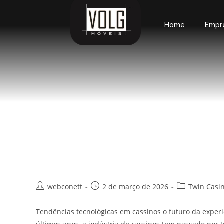
Home
Empr
Tendências tecnológicas em ca
jogador com Twin Casino
webconett
2 de março de 2026
Twin Casi
Tendências tecnológicas em cassinos o futuro da exper