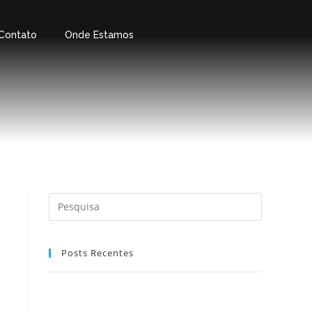
Contato
Onde Estamos
Posts Recentes
Spinnycasino review: fördelar och nackdelar med
att spela här