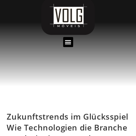
Zukunftstrends im Glücksspiel
Wie Technologien die Branche