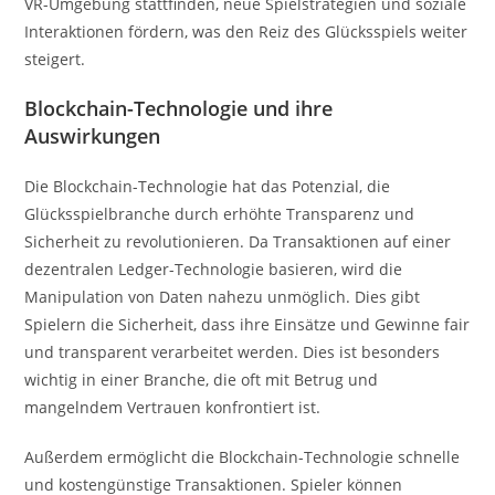
VR-Umgebung stattfinden, neue Spielstrategien und soziale
Interaktionen fördern, was den Reiz des Glücksspiels weiter
steigert.
Blockchain-Technologie und ihre
Auswirkungen
Die Blockchain-Technologie hat das Potenzial, die
Glücksspielbranche durch erhöhte Transparenz und
Sicherheit zu revolutionieren. Da Transaktionen auf einer
dezentralen Ledger-Technologie basieren, wird die
Manipulation von Daten nahezu unmöglich. Dies gibt
Spielern die Sicherheit, dass ihre Einsätze und Gewinne fair
und transparent verarbeitet werden. Dies ist besonders
wichtig in einer Branche, die oft mit Betrug und
mangelndem Vertrauen konfrontiert ist.
Außerdem ermöglicht die Blockchain-Technologie schnelle
und kostengünstige Transaktionen. Spieler können