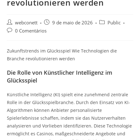
revolutionieren werden
webconett
9 de maio de 2026
Public
0 Comentários
Zukunftstrends im Glücksspiel Wie Technologien die
Branche revolutionieren werden
Die Rolle von Künstlicher Intelligenz im
Glücksspiel
Künstliche Intelligenz (KI) spielt eine zunehmend zentrale
Rolle in der Glücksspielbranche. Durch den Einsatz von KI-
Algorithmen können Anbieter personalisierte
Spielerlebnisse schaffen, indem sie das Nutzerverhalten
analysieren und Vorlieben identifizieren. Diese Technologie
ermöglicht es Casinos, maßgeschneiderte Angebote und