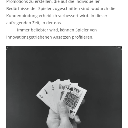
Promotions zu erstellen, die auf die individuellen
Bedürfnisse der Spieler zugeschnitten sind, wodurch die
Kundenbindung erheblich verbessert wird. In dieser
aufregenden Zeit, in der das
bestes online casino ohne
oasis
immer beliebter wird, können Spieler von
innovationsgetriebenen Ansätzen profitieren.