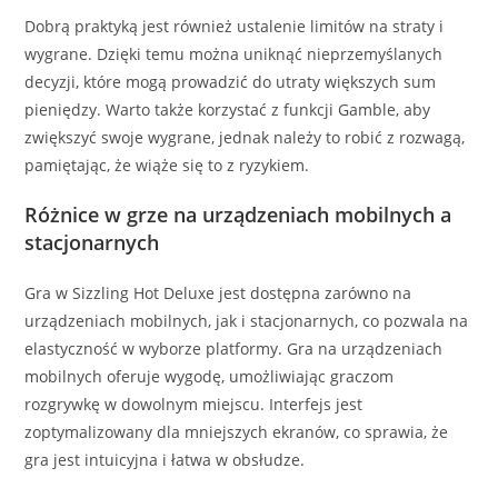
Dobrą praktyką jest również ustalenie limitów na straty i
wygrane. Dzięki temu można uniknąć nieprzemyślanych
decyzji, które mogą prowadzić do utraty większych sum
pieniędzy. Warto także korzystać z funkcji Gamble, aby
zwiększyć swoje wygrane, jednak należy to robić z rozwagą,
pamiętając, że wiąże się to z ryzykiem.
Różnice w grze na urządzeniach mobilnych a
stacjonarnych
Gra w Sizzling Hot Deluxe jest dostępna zarówno na
urządzeniach mobilnych, jak i stacjonarnych, co pozwala na
elastyczność w wyborze platformy. Gra na urządzeniach
mobilnych oferuje wygodę, umożliwiając graczom
rozgrywkę w dowolnym miejscu. Interfejs jest
zoptymalizowany dla mniejszych ekranów, co sprawia, że
gra jest intuicyjna i łatwa w obsłudze.