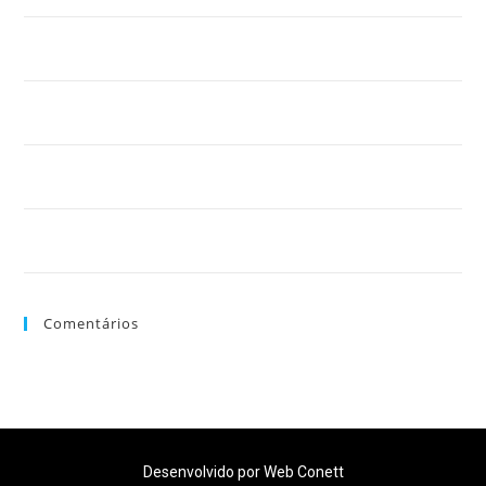
Unlock amazing bonuses at Redqueencasino: Your guide to
maximizing rewards
Explore BetReels: The ultimate guide to mastering online casino
gameplay
Explore BetReels: The ultimate guide to mastering online casino
gameplay
Explore BetReels: The ultimate guide to mastering online casino
gameplay
Comentários
Desenvolvido por
Web Conett