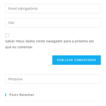
Salvar meus dados neste navegador para a próxima vez
que eu comentar.
Posts Recentes
Spinnycasino review: fördelar och nackdelar med att spela här