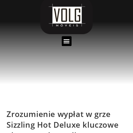
Zrozumienie wypłat w grze
Sizzling Hot Deluxe kluczowe