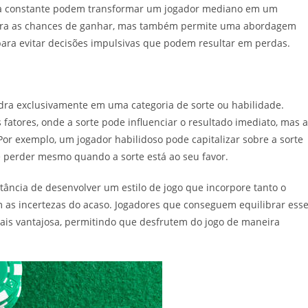
tica constante podem transformar um jogador mediano em um
hora as chances de ganhar, mas também permite uma abordagem
 para evitar decisões impulsivas que podem resultar em perdas.
adra exclusivamente em uma categoria de sorte ou habilidade.
tores, onde a sorte pode influenciar o resultado imediato, mas a
Por exemplo, um jogador habilidoso pode capitalizar sobre a sorte
 perder mesmo quando a sorte está ao seu favor.
rtância de desenvolver um estilo de jogo que incorpore tanto o
 as incertezas do acaso. Jogadores que conseguem equilibrar ess
is vantajosa, permitindo que desfrutem do jogo de maneira