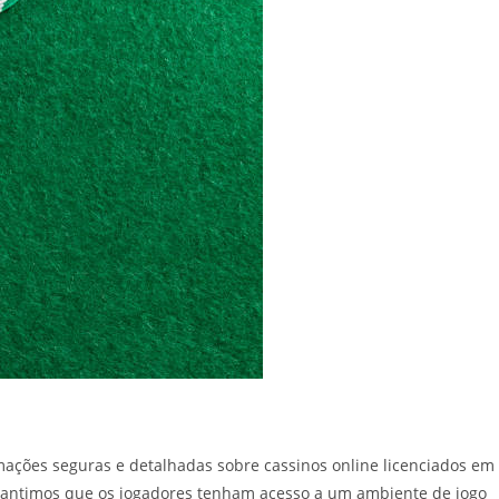
mações seguras e detalhadas sobre cassinos online licenciados em
arantimos que os jogadores tenham acesso a um ambiente de jogo