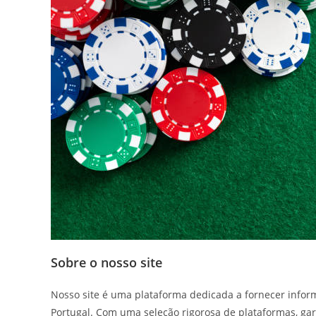
Sobre o nosso site
Nosso site é uma plataforma dedicada a fornecer infor
Portugal. Com uma seleção rigorosa de plataformas, g