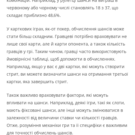
комбінацій. Наприклад, у рулетці шанси на виграш в
червоному або чорному числі становлять 18 з 37, що
складає приблизно 48,6%.
У карткових іграх, як-от покер, обчислення шансів може
стати більш складним. Гравцеві потрібно враховувати не
лише свої карти, але й карти опонента, а також кількість
гравців у грі. Таким чином, гравці часто використовують
ймовірнісні таблиці, щоб допомогти в обчисленнях.
Наприклад, якщо у вас є дві картки, які можуть створити
стрит, ви можете визначити шанси на отримання третьої
картки, яка завершить стрит.
Також важливо враховувати фактори, які можуть
впливати на шанси. Наприклад, деякі ігри, такі як слоти,
мають фіксовані шанси, але інші можуть змінюватися в
залежності від величини ставки чи кількості гравців.
Отже, розуміння механіки гри та її специфіки є важливим
для точності обчислень шансів.