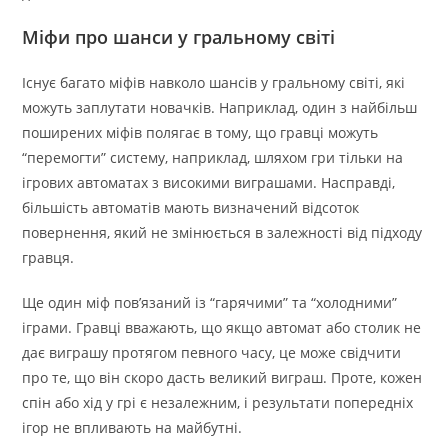
Міфи про шанси у гральному світі
Існує багато міфів навколо шансів у гральному світі, які
можуть заплутати новачків. Наприклад, один з найбільш
поширених міфів полягає в тому, що гравці можуть
“перемогти” систему, наприклад, шляхом гри тільки на
ігрових автоматах з високими виграшами. Насправді,
більшість автоматів мають визначений відсоток
повернення, який не змінюється в залежності від підходу
гравця.
Ще один міф пов’язаний із “гарячими” та “холодними”
іграми. Гравці вважають, що якщо автомат або столик не
дає виграшу протягом певного часу, це може свідчити
про те, що він скоро дасть великий виграш. Проте, кожен
спін або хід у грі є незалежним, і результати попередніх
ігор не впливають на майбутні.