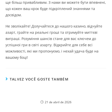
ще більш привабливим. З нами ви можете бути впевнені,
що кожен ваш крок буде підкріплений знаннями та
досвідом.
Не зволікайте! Долучайтеся до нашого казино, відчуйте
азарт, грайте на реальні гроші та отримуйте миттєві
виграші. Розуміння шансів стане для вас ключем до
успішної гри в світі азарту. Відкрийте для себе всі
можливості, які ми пропонуємо, і нехай удача буде на
вашому боці!
TALVEZ VOCÊ GOSTE TAMBÉM
Online or offline Where should you place your
bets with Aviator App
21 de abril de 2026