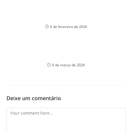
Топовые азартные игры в Fragabet как
выбрать лучшие развлечения для победы
6 de fevereiro de 2026
1win Baxış – Mərc Bazarları Strategiyası və
Platforma Üstünlükləri
6 de março de 2026
Deixe um comentário