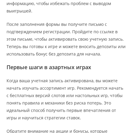
информацию, чтобы избежать проблем с выводом
выигрышей.
После заполнения формы вы получите письмо с
подтверждением регистрации. Пройдите по ссылке в
этом письме, чтобы активировать свою учетную запись.
Теперь вы готовы к игре и можете вносить депозиты или
использовать бонус без депозита для начала.
Первые шаги в азартных играх
Когда ваша учетная запись активирована, вы можете
начать изучать ассортимент игр. Рекомендуется начать
с бесплатных версий слотов или настольных игр, чтобы
понять правила и механики без риска потерь. Это
идеальный способ получить первые впечатления от
игры и научиться стратегии ставок.
Обратите внимание на акции и бонусы, которые