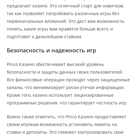
предлагает казино. Это отличный старт для новичков,
так как позволяет попробовать различные игры без
первоначальных вложений. Это даст вам возможность
понять, какие игры вам нравятся больше всего, и
подготовит к дальнейшим ставкам.
Безопасность и надежность игр
Pinco Казино обеспечивает высокий уровень
безопасности и защиты данных своих пользователей.
Все финансовые операции проходят через защищенные
каналы, что минимизирует риски утечки информации.
Кроме того, казино использует лицензированные
программные решения, что гарантирует честность игр.
Важно также отметить, что Pinco Казино предоставляет
своим игрокам возможность установить лимиты на
ставки и депозиты. Это поможет контролировать свои