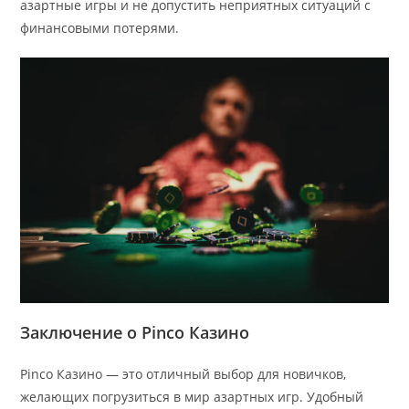
азартные игры и не допустить неприятных ситуаций с
финансовыми потерями.
Заключение о Pinco Казино
Pinco Казино — это отличный выбор для новичков,
желающих погрузиться в мир азартных игр. Удобный