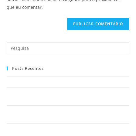
que eu comentar.
Posts Recentes
Spinnycasino review: fördelar och nackdelar med att spela här
Unlock amazing bonuses at Redqueencasino: Your guide to
maximizing rewards
Explore BetReels: The ultimate guide to mastering online casino
gameplay
Explore BetReels: The ultimate guide to mastering online casino
gameplay