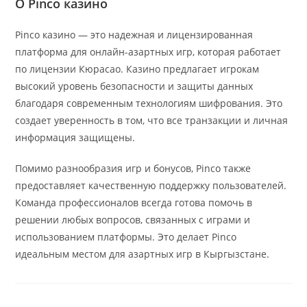
О Pinco казино
Pinco казино — это надежная и лицензированная
платформа для онлайн-азартных игр, которая работает
по лицензии Кюрасао. Казино предлагает игрокам
высокий уровень безопасности и защиты данных
благодаря современным технологиям шифрования. Это
создает уверенность в том, что все транзакции и личная
информация защищены.
Помимо разнообразия игр и бонусов, Pinco также
предоставляет качественную поддержку пользователей.
Команда профессионалов всегда готова помочь в
решении любых вопросов, связанных с играми и
использованием платформы. Это делает Pinco
идеальным местом для азартных игр в Кыргызстане.