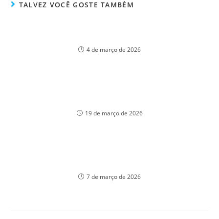
TALVEZ VOCÊ GOSTE TAMBÉM
Технологии на службе азартных игр как pinco
меняет игровую индустрию
4 de março de 2026
Tendencias futuras en la industria del juego que
no puedes ignorar
19 de março de 2026
Estratégias vencedoras para maximizar seus
ganhos em jogos de azar
7 de março de 2026