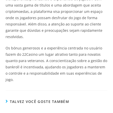
uma vasta gama de títulos e uma abordagem que aceita
criptomoedas, a plataforma visa proporcionar um espaço
onde os jogadores possam desfrutar do jogo de forma
responsável. Além disso, a atenção ao suporte ao cliente
garante que dúvidas e preocupações sejam rapidamente
resolvidas.
Os bónus generosos e a experiência centrada no usuário
fazem do 22Casino um lugar atrativo tanto para novatos
quanto para veteranos. A conscientização sobre a gestão do
bankroll é incentivada, ajudando os jogadores a manterem
o controle e a responsabilidade em suas experiências de
jogo.
TALVEZ VOCÊ GOSTE TAMBÉM
Guía indispensable para principiantes en casinos