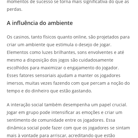
momentos de sucesso se torna mais significativa do que as
perdas.
A influência do ambiente
Os casinos, tanto físicos quanto online, são projetados para
criar um ambiente que estimula o desejo de jogar.
Elementos como luzes brilhantes, sons envolventes e até
mesmo a disposição dos jogos são cuidadosamente
escolhidos para maximizar o engajamento do jogador.
Esses fatores sensoriais ajudam a manter os jogadores
imersos, muitas vezes fazendo com que percam a noção do
tempo e do dinheiro que estão gastando.
A interação social também desempenha um papel crucial.
Jogar em grupo pode intensificar as emoções e criar um
sentimento de comunidade entre os jogadores. Essa
dinâmica social pode fazer com que os jogadores se sintam
mais à vontade para arriscar, acreditando que estão