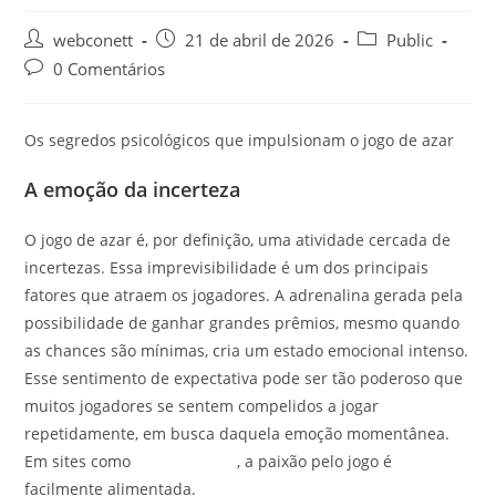
webconett
21 de abril de 2026
Public
0 Comentários
Os segredos psicológicos que impulsionam o jogo de azar
A emoção da incerteza
O jogo de azar é, por definição, uma atividade cercada de
incertezas. Essa imprevisibilidade é um dos principais
fatores que atraem os jogadores. A adrenalina gerada pela
possibilidade de ganhar grandes prêmios, mesmo quando
as chances são mínimas, cria um estado emocional intenso.
Esse sentimento de expectativa pode ser tão poderoso que
muitos jogadores se sentem compelidos a jogar
repetidamente, em busca daquela emoção momentânea.
Em sites como
22casinos.org
, a paixão pelo jogo é
facilmente alimentada.