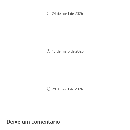
descubre chicken road
24 de abril de 2026
Online Betting or Traditional Casino? Your Next
Choice and Its Impact on the Experience
17 de maio de 2026
Mythen en misverstanden over Chicken Road
Casino casino's ontkracht
29 de abril de 2026
Deixe um comentário