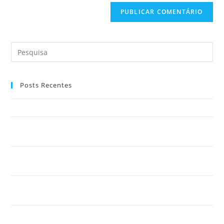
Posts Recentes
Spinnycasino review: fördelar och nackdelar med att spela här
Unlock amazing bonuses at Redqueencasino: Your guide to
maximizing rewards
Explore BetReels: The ultimate guide to mastering online casino
gameplay
Explore BetReels: The ultimate guide to mastering online casino
gameplay
Explore BetReels: The ultimate guide to mastering online casino