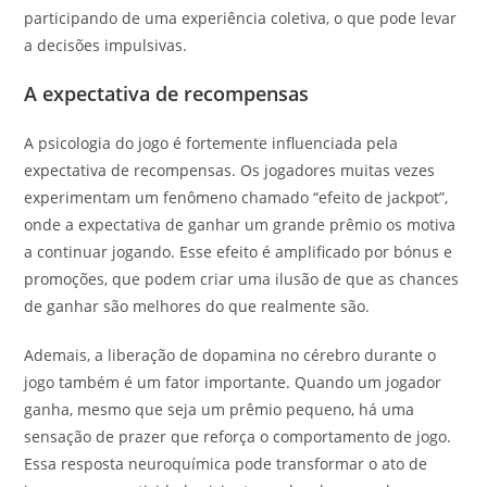
participando de uma experiência coletiva, o que pode levar
a decisões impulsivas.
A expectativa de recompensas
A psicologia do jogo é fortemente influenciada pela
expectativa de recompensas. Os jogadores muitas vezes
experimentam um fenômeno chamado “efeito de jackpot”,
onde a expectativa de ganhar um grande prêmio os motiva
a continuar jogando. Esse efeito é amplificado por bónus e
promoções, que podem criar uma ilusão de que as chances
de ganhar são melhores do que realmente são.
Ademais, a liberação de dopamina no cérebro durante o
jogo também é um fator importante. Quando um jogador
ganha, mesmo que seja um prêmio pequeno, há uma
sensação de prazer que reforça o comportamento de jogo.
Essa resposta neuroquímica pode transformar o ato de