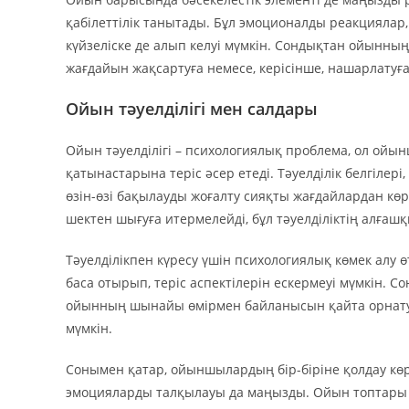
қабілеттілік танытады. Бұл эмоционалды реакциялар, к
күйзеліске де алып келуі мүмкін. Сондықтан ойынның
жағдайын жақсартуға немесе, керісінше, нашарлатуға 
Ойын тәуелділігі мен салдары
Ойын тәуелділігі – психологиялық проблема, ол ойын
қатынастарына теріс әсер етеді. Тәуелділік белгіле
өзін-өзі бақылауды жоғалту сияқты жағдайлардан кө
шектен шығуға итермелейді, бұл тәуелділіктің алғаш
Тәуелділікпен күресу үшін психологиялық көмек ал
баса отырып, теріс аспектілерін ескермеуі мүмкін. 
ойынның шынайы өмірмен байланысын қайта орнатуға 
мүмкін.
Сонымен қатар, ойыншылардың бір-біріне қолдау көр
эмоцияларды талқылауы да маңызды. Ойын топтары м