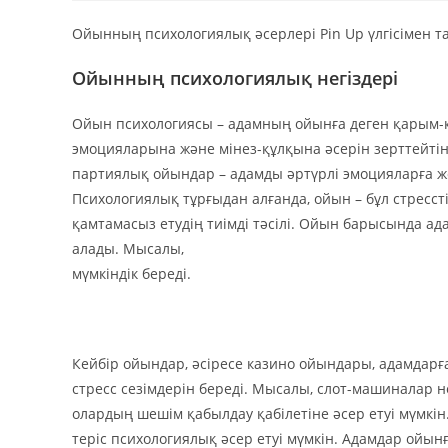
Ойынның психологиялық әсерлері Pin Up үлгісімен т
Ойынның психологиялық негіздері
Ойын психологиясы – адамның ойынға деген қарым-
эмоцияларына және мінез-құлқына әсерін зерттейтін
партиялық ойындар – адамды әртүрлі эмоцияларға жетк
Психологиялық тұрғыдан алғанда, ойын – бұл стресст
қамтамасыз етудің тиімді тәсілі. Ойын барысында ад
алады. Мысалы,
Пинап официальный сайт для игроко
мүмкіндік береді.
Кейбір ойындар, әсіресе казино ойындары, адамдарғ
стресс сезімдерін береді. Мысалы, слот-машиналар
олардың шешім қабылдау қабілетіне әсер етуі мүмкін.
теріс психологиялық әсер етуі мүмкін. Адамдар ойын