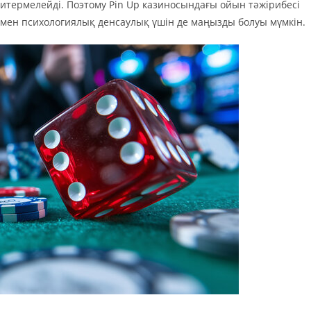
итермелейді. Поэтому Pin Up казиносындағы ойын тәжірибесі
у мен психологиялық денсаулық үшін де маңызды болуы мүмкін.