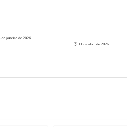
dünyasında kazanç
Apostar desde la diversidad
çin en etkili ipuçları
cultural una mirada profunda a
nelerdir
las creencias y prácticas en el
juego
3 de janeiro de 2026
11 de abril de 2026