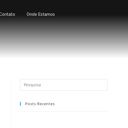
Contato
Onde Estamos
Posts Recentes
Spinnycasino review: fördelar och nackdelar med
att spela här