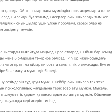
л атқарады. Ойыншылар жаңа мүмкіндіктерге, акцияларға және
а алады. Алайда, бұл жағымды әсерлер ойыншыларды тым көп
әуелділік – ойыншылар үшін үлкен проблема, себебі олар өз
әлсіретуі мүмкін.
йланыстарды нығайтуда маңызды рөл атқарады. Ойын барысын
 және бір-бірімен тәжірибе бөліседі. Pin Up казиносындағы
на отырып, өз ойларын ортаға салып, пікір алмасады. Бұл өз
ірибе алмасуға мүмкіндік береді.
ану сезімдерін тудыруы мүмкін. Кейбір ойыншылар тек жеке
ң психологиялық жағдайына теріс әсер етуі мүмкін. Мысалы,
йы әлеуметтік қарым-қатынастарын жоғалтуы мүмкін. Ойынның
денсаулыққа кері әсерін тигізеді.
өл атқарады. Адамдар жеңіске жетуге тырысып, бәсекеге