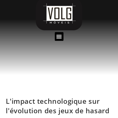
L'impact technologique sur
l'évolution des jeux de hasard