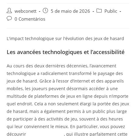
webconett
5 de maio de 2026
Public
0 Comentários
L'impact technologique sur l'évolution des jeux de hasard
Les avancées technologiques et l’accessibilité
Au cours des deux dernières décennies, l’avancement
technologique a radicalement transformé le paysage des
jeux de hasard. Grâce à l’essor d’Internet et des appareils
mobiles, les joueurs peuvent désormais accéder à une
multitude de plateformes de jeux en ligne depuis n’importe
quel endroit. Cela a non seulement élargi la portée des jeux
de hasard, mais a également permis à un public plus large
de participer à des activités de jeu, souvent à des heures
qui leur conviennent le mieux. En particulier, vous pouvez
découvrir
Tower Rush demo
, qui illustre parfaitement cette