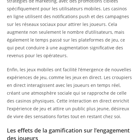
stratégies de marketing, avec des promotions ciblées
spécifiquement pour les utilisateurs mobiles. Les casinos
en ligne utilisent des notifications push et des campagnes
sur les réseaux sociaux pour attirer les joueurs. Cela
augmente non seulement le nombre d’utilisateurs, mais
également le temps passé sur les plateformes de jeu, ce
qui peut conduire à une augmentation significative des
revenus pour les opérateurs.
Enfin, les jeux mobiles ont facilité l’émergence de nouvelles
expériences de jeu, comme les jeux en direct. Les croupiers
en direct interagissent avec les joueurs en temps réel,
créant une atmosphère sociale qui se rapproche de celle
des casinos physiques. Cette interaction en direct enrichit
l’expérience de jeu et attire un public plus jeune, désireux
de vivre des sensations fortes tout en restant chez soi.
Les effets de la gamification sur l’engagement
des joueurs