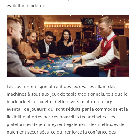
évolution moderne.
Les casinos en ligne offrent des jeux variés allant des
machines à sous aux jeux de table traditionnels, tels que le
blackjack et la roulette. Cette diversité attire un large
éventail de joueurs, qui sont séduits par la commodité et la
flexibilité offertes par ces nouvelles technologies. Les
plateformes de jeu intègrent également des méthodes de
paiement sécurisées, ce qui renforce la confiance des