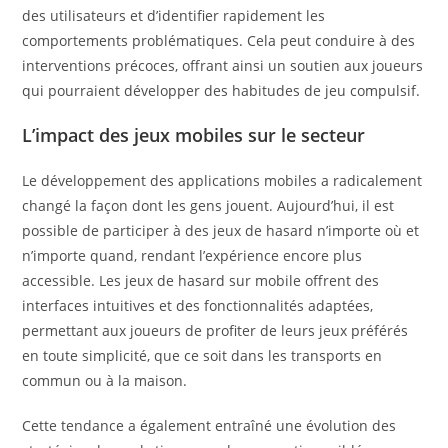
des utilisateurs et d’identifier rapidement les
comportements problématiques. Cela peut conduire à des
interventions précoces, offrant ainsi un soutien aux joueurs
qui pourraient développer des habitudes de jeu compulsif.
L’impact des jeux mobiles sur le secteur
Le développement des applications mobiles a radicalement
changé la façon dont les gens jouent. Aujourd’hui, il est
possible de participer à des jeux de hasard n’importe où et
n’importe quand, rendant l’expérience encore plus
accessible. Les jeux de hasard sur mobile offrent des
interfaces intuitives et des fonctionnalités adaptées,
permettant aux joueurs de profiter de leurs jeux préférés
en toute simplicité, que ce soit dans les transports en
commun ou à la maison.
Cette tendance a également entraîné une évolution des