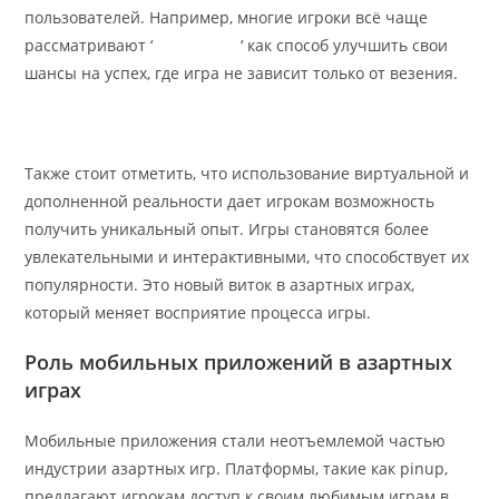
пользователей. Например, многие игроки всё чаще
рассматривают ‘
pin up вход
‘ как способ улучшить свои
шансы на успех, где игра не зависит только от везения.
Также стоит отметить, что использование виртуальной и
дополненной реальности дает игрокам возможность
получить уникальный опыт. Игры становятся более
увлекательными и интерактивными, что способствует их
популярности. Это новый виток в азартных играх,
который меняет восприятие процесса игры.
Роль мобильных приложений в азартных
играх
Мобильные приложения стали неотъемлемой частью
индустрии азартных игр. Платформы, такие как pinup,
предлагают игрокам доступ к своим любимым играм в