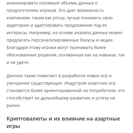
анализировать огромные объемы данных о
предпочтениях игроков. Это дает возможность
компаниям, таким как pinup, лучше понимать свою
аудиторию и адаптировать предложения под ее
интересы. Например, на основе анализа данных можно
предлагать персонализированные бонусы и акции.
Благодаря этому игроки могут принимать более
обоснованные решения, основанные как на навыках, так
и на удаче.
Данные также помогают в разработке новых игр и
улучшении существующих. Индустрия азартных игр
становится более ориентированной на потребителя, что
способствует ее дальнейшему развитию и успеху на
рынке.
Криптовалюты и их влияние на азартные
игры