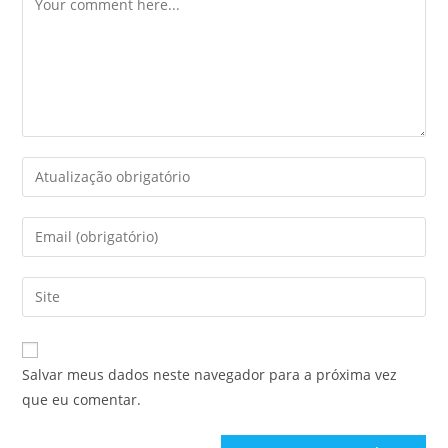
Salvar meus dados neste navegador para a próxima vez
que eu comentar.