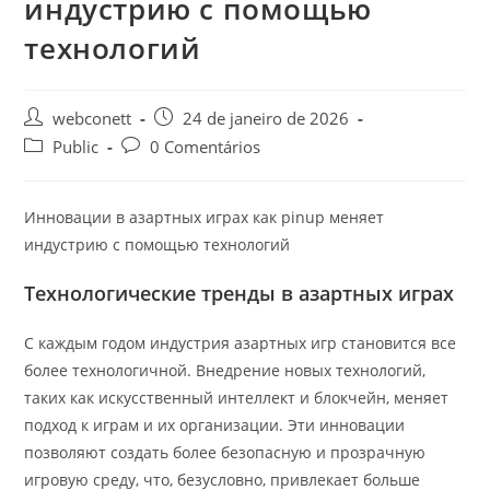
индустрию с помощью
технологий
webconett
24 de janeiro de 2026
Public
0 Comentários
Инновации в азартных играх как pinup меняет
индустрию с помощью технологий
Технологические тренды в азартных играх
С каждым годом индустрия азартных игр становится все
более технологичной. Внедрение новых технологий,
таких как искусственный интеллект и блокчейн, меняет
подход к играм и их организации. Эти инновации
позволяют создать более безопасную и прозрачную
игровую среду, что, безусловно, привлекает больше