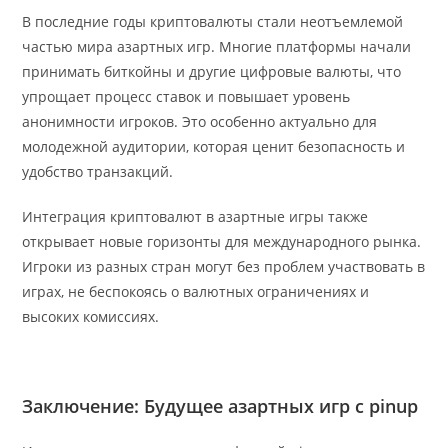
В последние годы криптовалюты стали неотъемлемой
частью мира азартных игр. Многие платформы начали
принимать биткойны и другие цифровые валюты, что
упрощает процесс ставок и повышает уровень
анонимности игроков. Это особенно актуально для
молодежной аудитории, которая ценит безопасность и
удобство транзакций.
Интеграция криптовалют в азартные игры также
открывает новые горизонты для международного рынка.
Игроки из разных стран могут без проблем участвовать в
играх, не беспокоясь о валютных ограничениях и
высоких комиссиях.
Заключение: Будущее азартных игр с pinup