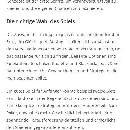
Konzepte ist der erste Schritt, um verantwortungsvoll zu
spielen und die eigenen Chancen zu maximieren.
Die richtige Wahl des Spiels
Die Auswahl des richtigen Spiels ist entscheidend für den
Erfolg im Glücksspiel. Anfänger sollten sich zunächst mit
den verschiedenen Arten von Spielen vertraut machen, um
das passende für sich zu finden. Beliebte Optionen sind
Spielautomaten, Poker, Roulette und Blackjack. Jedes Spiel
hat unterschiedliche Gewinnchancen und Strategien, die
man beachten sollte.
Ein gutes Spiel für Anfänger könnte beispielsweise Slots
sein, da diese in der Regel einfach zu verstehen sind und
keine komplexen Strategien erfordern. Andererseits kann
Poker, obwohl es mehr Geschicklichkeit erfordert, eine
spannende Herausforderung darstellen und ermöglicht
den Spielern, gegen andere anzutreten.