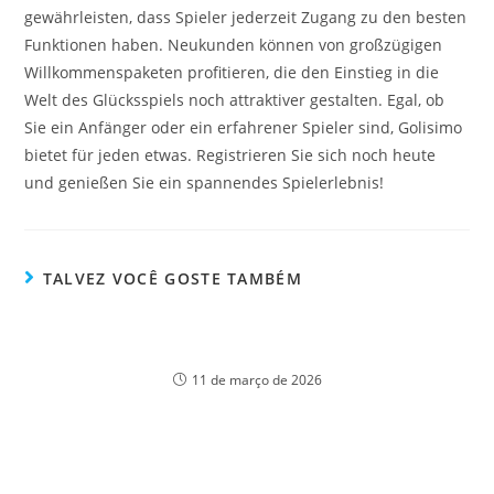
gewährleisten, dass Spieler jederzeit Zugang zu den besten
Funktionen haben. Neukunden können von großzügigen
Willkommenspaketen profitieren, die den Einstieg in die
Welt des Glücksspiels noch attraktiver gestalten. Egal, ob
Sie ein Anfänger oder ein erfahrener Spieler sind, Golisimo
bietet für jeden etwas. Registrieren Sie sich noch heute
und genießen Sie ein spannendes Spielerlebnis!
TALVEZ VOCÊ GOSTE TAMBÉM
The Psychological Motivations Behind Casino
Gambling
11 de março de 2026
Technology reshaping the future of casinos
opportunities and challenges