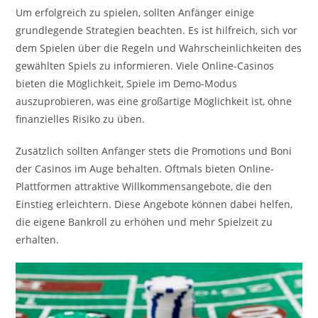
Um erfolgreich zu spielen, sollten Anfänger einige
grundlegende Strategien beachten. Es ist hilfreich, sich vor
dem Spielen über die Regeln und Wahrscheinlichkeiten des
gewählten Spiels zu informieren. Viele Online-Casinos
bieten die Möglichkeit, Spiele im Demo-Modus
auszuprobieren, was eine großartige Möglichkeit ist, ohne
finanzielles Risiko zu üben.
Zusätzlich sollten Anfänger stets die Promotions und Boni
der Casinos im Auge behalten. Oftmals bieten Online-
Plattformen attraktive Willkommensangebote, die den
Einstieg erleichtern. Diese Angebote können dabei helfen,
die eigene Bankroll zu erhöhen und mehr Spielzeit zu
erhalten.