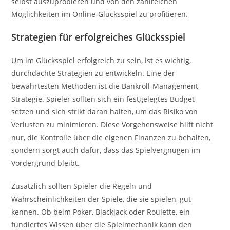
selbst auszuprobieren und von den zahlreichen
Möglichkeiten im Online-Glücksspiel zu profitieren.
Strategien für erfolgreiches Glücksspiel
Um im Glücksspiel erfolgreich zu sein, ist es wichtig,
durchdachte Strategien zu entwickeln. Eine der
bewährtesten Methoden ist die Bankroll-Management-
Strategie. Spieler sollten sich ein festgelegtes Budget
setzen und sich strikt daran halten, um das Risiko von
Verlusten zu minimieren. Diese Vorgehensweise hilft nicht
nur, die Kontrolle über die eigenen Finanzen zu behalten,
sondern sorgt auch dafür, dass das Spielvergnügen im
Vordergrund bleibt.
Zusätzlich sollten Spieler die Regeln und
Wahrscheinlichkeiten der Spiele, die sie spielen, gut
kennen. Ob beim Poker, Blackjack oder Roulette, ein
fundiertes Wissen über die Spielmechanik kann den