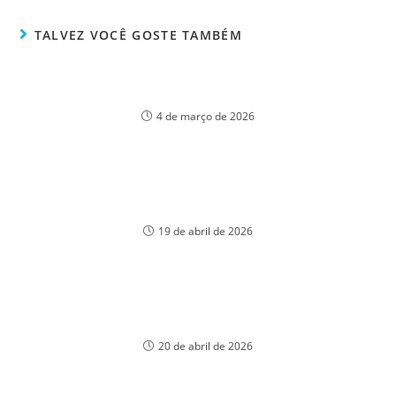
TALVEZ VOCÊ GOSTE TAMBÉM
Mýty o výhre v kasíne Odhaľujeme pravdu za
obľúbenými fámami
4 de março de 2026
Top játékok, amiket érdemes kipróbálni a
kaszinóban
19 de abril de 2026
Понимание легального пейзажа азартных игр
в России что важно знать о Pinco casino
20 de abril de 2026