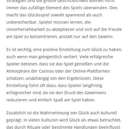
Strategien und die größte Geschicklichkeit können nicht
immer das zufällige Element des Spiels überwinden. Dies
macht das Glücksspiel sowohl spannend als auch
unberechenbar. Spieler müssen lernen, die
Unvorhersehbarkeit zu akzeptieren und sich auf die Freude
am Spiel zu konzentrieren, anstatt nur auf den Gewinn.
Es ist wichtig, eine positive Einstellung zum Glück zu haben,
auch wenn man gelegentlich verliert. Viele erfolgreiche
Spieler betonen, dass sie das Spiel genießen und die
Atmosphäre der Casinos oder der Online-Plattformen
schätzen, unabhängig von den Ergebnissen. Diese
Einstellung führt oft dazu, dass Spieler langfristig
erfolgreicher sind, da sie den Druck des Gewinnens
reduzieren und einfach Spaß am Spiel haben.
Zusätzlich ist die Wahrnehmung von Glück auch kulturell
geprägt. In vielen Kulturen wird Glück als etwas betrachtet,
das durch Rituale oder bestimmte Handlungen beeinflusst