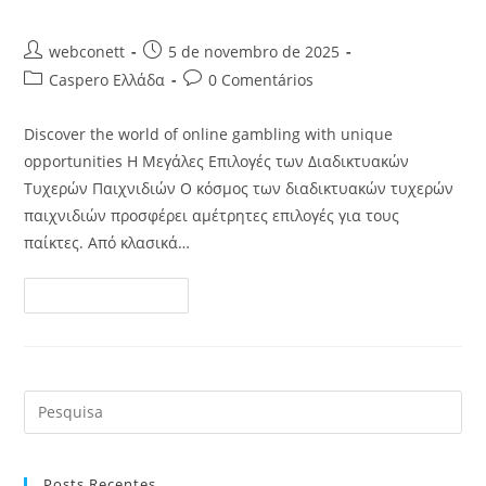
opportunities
webconett
5 de novembro de 2025
Caspero Ελλάδα
0 Comentários
Discover the world of online gambling with unique
opportunities Η Μεγάλες Επιλογές των Διαδικτυακών
Τυχερών Παιχνιδιών Ο κόσμος των διαδικτυακών τυχερών
παιχνιδιών προσφέρει αμέτρητες επιλογές για τους
παίκτες. Από κλασικά…
Continuar Lendo
Posts Recentes