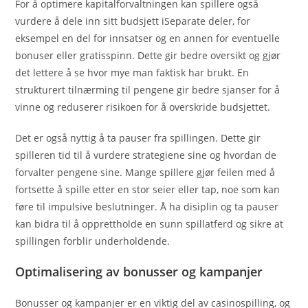
For å optimere kapitalforvaltningen kan spillere også
vurdere å dele inn sitt budsjett iSeparate deler, for
eksempel en del for innsatser og en annen for eventuelle
bonuser eller gratisspinn. Dette gir bedre oversikt og gjør
det lettere å se hvor mye man faktisk har brukt. En
strukturert tilnærming til pengene gir bedre sjanser for å
vinne og reduserer risikoen for å overskride budsjettet.
Det er også nyttig å ta pauser fra spillingen. Dette gir
spilleren tid til å vurdere strategiene sine og hvordan de
forvalter pengene sine. Mange spillere gjør feilen med å
fortsette å spille etter en stor seier eller tap, noe som kan
føre til impulsive beslutninger. Å ha disiplin og ta pauser
kan bidra til å opprettholde en sunn spillatferd og sikre at
spillingen forblir underholdende.
Optimalisering av bonusser og kampanjer
Bonusser og kampanjer er en viktig del av casinospilling, og