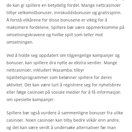
de kan gi spillere en betydelig fordel. Mange nettcasinoer
tilbyr velkomstbonuser, innskuddsbonuser og gratisspinn.
Å forstå vilkårene for disse bonusene er viktig for å
maksimere fordelene. Spillere bør være oppmerksomme på
omsetningskravene og hvilke spill som teller mot
omsetningen.
Ved å holde seg oppdatert om tilgjengelige kampanjer og
bonuser, kan spillere dra nytte av ekstra verdier. Mange
nettcasinoer, inkludert Wazamba, tilbyr
lojalitetsprogrammer som belønner spillere for deres
aktivitet. Det kan være lurt å registrere seg for nyhetsbrev
eller følge casinoet på sosiale medier for å få informasjon
om spesielle kampanjer.
Spillere bør også vurdere å sammenligne bonuser fra ulike
casinoer. Noen casinoer kan tilby bedre vilkår enn andre,
og det kan være verdt å undersøke alternativer før man