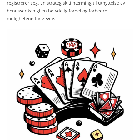
registrerer seg. En strategisk tilnærming til utnyttelse av
bonusser kan gi en betydelig fordel og forbedre
mulighetene for gevinst.