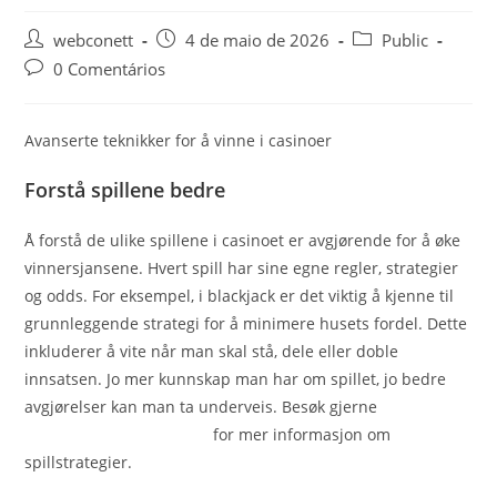
webconett
4 de maio de 2026
Public
0 Comentários
Avanserte teknikker for å vinne i casinoer
Forstå spillene bedre
Å forstå de ulike spillene i casinoet er avgjørende for å øke
vinnersjansene. Hvert spill har sine egne regler, strategier
og odds. For eksempel, i blackjack er det viktig å kjenne til
grunnleggende strategi for å minimere husets fordel. Dette
inkluderer å vite når man skal stå, dele eller doble
innsatsen. Jo mer kunnskap man har om spillet, jo bedre
avgjørelser kan man ta underveis. Besøk gjerne
https://wazamba-no.net/
for mer informasjon om
spillstrategier.