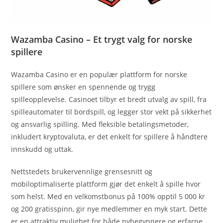
Wazamba Casino – Et trygt valg for norske
spillere
Wazamba Casino er en populær plattform for norske
spillere som ønsker en spennende og trygg
spilleopplevelse. Casinoet tilbyr et bredt utvalg av spill, fra
spilleautomater til bordspill, og legger stor vekt på sikkerhet
og ansvarlig spilling. Med fleksible betalingsmetoder,
inkludert kryptovaluta, er det enkelt for spillere å håndtere
innskudd og uttak.
Nettstedets brukervennlige grensesnitt og
mobiloptimaliserte plattform gjør det enkelt å spille hvor
som helst. Med en velkomstbonus på 100% opptil 5 000 kr
og 200 gratisspinn, gir nye medlemmer en myk start. Dette
er en attraktiv mulighet for både nybegynnere og erfarne