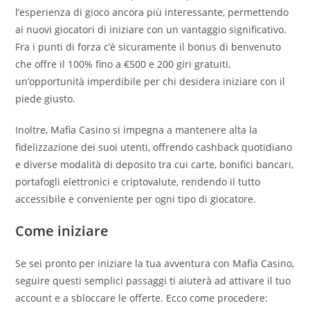
l’esperienza di gioco ancora più interessante, permettendo
ai nuovi giocatori di iniziare con un vantaggio significativo.
Fra i punti di forza c’è sicuramente il bonus di benvenuto
che offre il 100% fino a €500 e 200 giri gratuiti,
un’opportunità imperdibile per chi desidera iniziare con il
piede giusto.
Inoltre, Mafia Casino si impegna a mantenere alta la
fidelizzazione dei suoi utenti, offrendo cashback quotidiano
e diverse modalità di deposito tra cui carte, bonifici bancari,
portafogli elettronici e criptovalute, rendendo il tutto
accessibile e conveniente per ogni tipo di giocatore.
Come iniziare
Se sei pronto per iniziare la tua avventura con Mafia Casino,
seguire questi semplici passaggi ti aiuterà ad attivare il tuo
account e a sbloccare le offerte. Ecco come procedere: