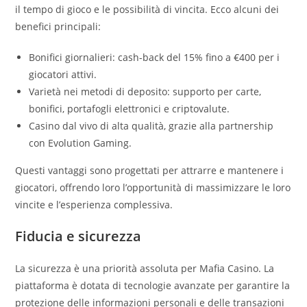
il tempo di gioco e le possibilità di vincita. Ecco alcuni dei
benefici principali:
Bonifici giornalieri: cash-back del 15% fino a €400 per i
giocatori attivi.
Varietà nei metodi di deposito: supporto per carte,
bonifici, portafogli elettronici e criptovalute.
Casino dal vivo di alta qualità, grazie alla partnership
con Evolution Gaming.
Questi vantaggi sono progettati per attrarre e mantenere i
giocatori, offrendo loro l’opportunità di massimizzare le loro
vincite e l’esperienza complessiva.
Fiducia e sicurezza
La sicurezza è una priorità assoluta per Mafia Casino. La
piattaforma è dotata di tecnologie avanzate per garantire la
protezione delle informazioni personali e delle transazioni