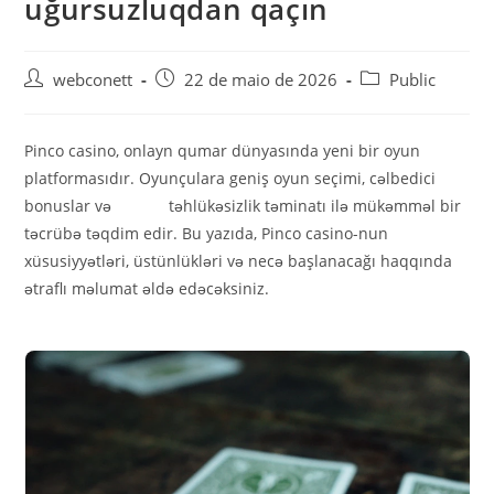
uğursuzluqdan qaçın
webconett
22 de maio de 2026
Public
Pinco casino, onlayn qumar dünyasında yeni bir oyun
platformasıdır. Oyunçulara geniş oyun seçimi, cəlbedici
bonuslar və
Pinoco
təhlükəsizlik təminatı ilə mükəmməl bir
təcrübə təqdim edir. Bu yazıda, Pinco casino-nun
xüsusiyyətləri, üstünlükləri və necə başlanacağı haqqında
ətraflı məlumat əldə edəcəksiniz.