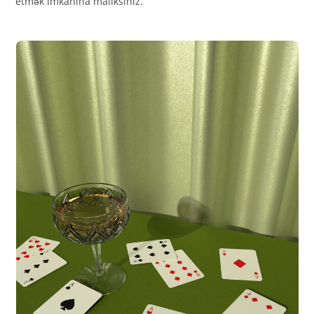
etmək imkanına maliksiniz.