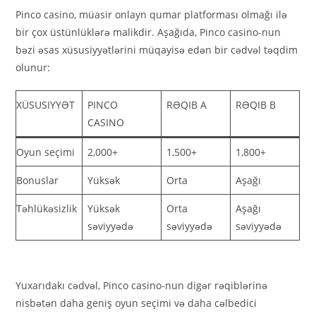
Pinco casino, müasir onlayn qumar platforması olmağı ilə
bir çox üstünlüklərə malikdir. Aşağıda, Pinco casino-nun
bəzi əsas xüsusiyyətlərini müqayisə edən bir cədvəl təqdim
olunur:
XÜSUSIYYƏT
PINCO
RƏQIB A
RƏQIB B
CASINO
Oyun seçimi
2,000+
1,500+
1,800+
Bonuslar
Yüksək
Orta
Aşağı
Təhlükəsizlik
Yüksək
Orta
Aşağı
səviyyədə
səviyyədə
səviyyədə
Yuxarıdakı cədvəl, Pinco casino-nun digər rəqiblərinə
nisbətən daha geniş oyun seçimi və daha cəlbedici