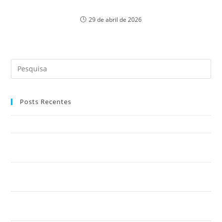
choix intelligents dans le jeu
29 de abril de 2026
Posts Recentes
Spinnycasino review: fördelar och nackdelar med att spela här
Unlock amazing bonuses at Redqueencasino: Your guide to
maximizing rewards
Explore BetReels: The ultimate guide to mastering online casino
gameplay
Explore BetReels: The ultimate guide to mastering online casino
gameplay