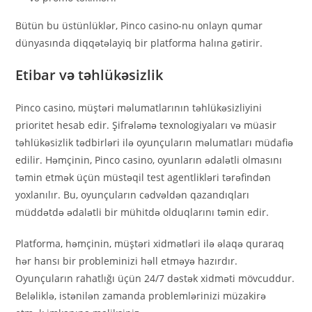
Bütün bu üstünlüklər, Pinco casino-nu onlayn qumar
dünyasında diqqətəlayiq bir platforma halına gətirir.
Etibar və təhlükəsizlik
Pinco casino, müştəri məlumatlarının təhlükəsizliyini
prioritet hesab edir. Şifrələmə texnologiyaları və müasir
təhlükəsizlik tədbirləri ilə oyunçuların məlumatları müdafiə
edilir. Həmçinin, Pinco casino, oyunların ədalətli olmasını
təmin etmək üçün müstəqil test agentlikləri tərəfindən
yoxlanılır. Bu, oyunçuların cədvəldən qazandıqları
müddətdə ədalətli bir mühitdə olduqlarını təmin edir.
Platforma, həmçinin, müştəri xidmətləri ilə əlaqə quraraq
hər hansı bir probleminizi həll etməyə hazırdır.
Oyunçuların rahatlığı üçün 24/7 dəstək xidməti mövcuddur.
Beləliklə, istənilən zamanda problemlərinizi müzakirə