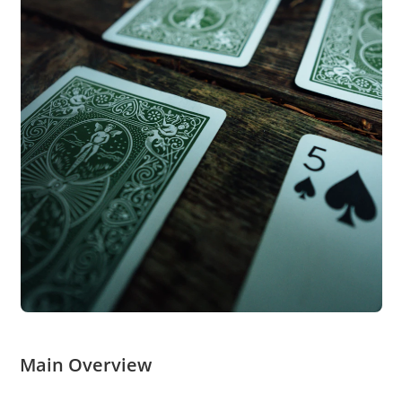
Main Overview