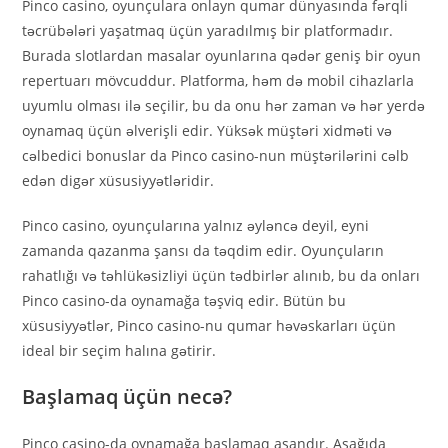
Pinco casino, oyunçulara onlayn qumar dünyasında fərqli
təcrübələri yaşatmaq üçün yaradılmış bir platformadır.
Burada slotlardan masalar oyunlarına qədər geniş bir oyun
repertuarı mövcuddur. Platforma, həm də mobil cihazlarla
uyumlu olması ilə seçilir, bu da onu hər zaman və hər yerdə
oynamaq üçün əlverişli edir. Yüksək müştəri xidməti və
cəlbedici bonuslar da Pinco casino-nun müştərilərini cəlb
edən digər xüsusiyyətləridir.
Pinco casino, oyunçularına yalnız əyləncə deyil, eyni
zamanda qazanma şansı da təqdim edir. Oyunçuların
rahatlığı və təhlükəsizliyi üçün tədbirlər alınıb, bu da onları
Pinco casino-da oynamağa təşviq edir. Bütün bu
xüsusiyyətlər, Pinco casino-nu qumar həvəskarları üçün
ideal bir seçim halına gətirir.
Başlamaq üçün necə?
Pinco casino-da oynamağa başlamaq asandır. Aşağıda